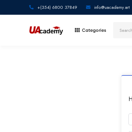
+(354) 6800 37849
info@uacademy.art
Categories
H