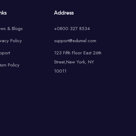
nks
Address
ws & Blogs
+0800 327 8534
ivacy Policy
support@edumel.com
pport
123 Fifth Floor East 26th
Street,New York, NY
turn Policy
10011