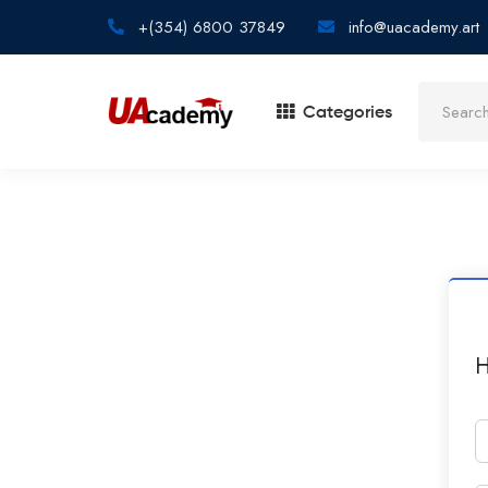
+(354) 6800 37849
info@uacademy.art
Categories
H