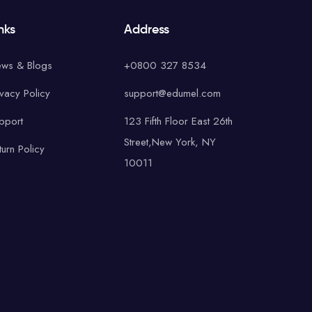
nks
Address
ws & Blogs
+0800 327 8534
ivacy Policy
support@edumel.com
pport
123 Fifth Floor East 26th
Street,New York, NY
turn Policy
10011