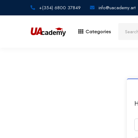
+(354) 6800 37849
info@uacademy.art
Categories
H